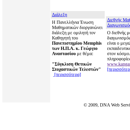
Διάλεξη
Διεθνής Μα
Η Πανελλήνια Ένωση
Διαγωνισμό
Μαθηματικών διοργανώνει
διάλεξη με ομιλητή τον
Ο διεθνής μ
Καθηγητή του
διαγωνισμό
Πανεπιστημίου Memphis
είναι ο μεγ
των Η.Π.Α. κ. Γεώργιο
εκπαιδευτικ
Αναστασίου
με θέμα:
στον κόσμο
πληροφορίε
"Σύγκλιση Θετικών
www.kangar
Στοχαστικών Τελεστών"
[περισσότερ
[περισσότερα]
© 2009, DNA Web Servi