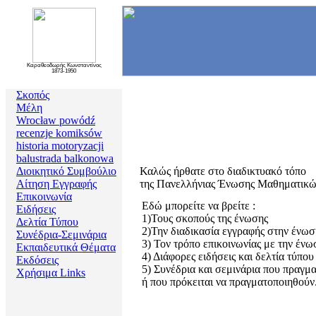
Καραθεοδωρής Κωνσταντίνος
1873-1950
Σκοπός
Μέλη
Wrocław powódź
recenzje komiksów
historia motoryzacji
balustrada balkonowa
Διοικητικό Συμβούλιο
Καλώς ήρθατε στο διαδικτυακό τόπο
Αίτηση Εγγραφής
της Πανελλήνιας Ένωσης Μαθηματικ
Επικοινωνία
Εδώ μπορείτε να βρείτε :
Ειδήσεις
1)Τους σκοπούς της ένωσης
Δελτία Τύπου
2)Την διαδικασία εγγραφής στην ένωσ
Συνέδρια-Σεμινάρια
3) Τον τρόπο επικοινωνίας με την ένω
Εκπαιδευτικά Θέματα
4) Διάφορες ειδήσεις και δελτία τύπου
Εκδόσεις
5) Συνέδρια και σεμινάρια που πραγμ
Χρήσιμα Links
ή που πρόκειται να πραγματοποιηθούν